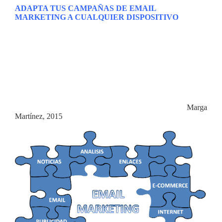
ADAPTA TUS CAMPAÑAS DE EMAIL
MARKETING A CUALQUIER DISPOSITIVO
Hace unos años, la mayoría de la población leía sus emails en
los ordenadores. Sin embargo, cada vez pasamos más tiempo
con otros dispositivos móviles como las tablets o los móviles.
En consecuencia, nuestros Emails deben estar también
adaptados a estas nuevas tendencias. Es más, si tenemos en
cuenta que el 70% de los usuarios borran los mensajes que no
se ven bien en el móvil o que el 20% se da de baja por este
mismo motivo, adaptar tus campañas de
Email Marketing
a
todos los dispositivos cobran aún más importancia. (
Marga
Martínez, 2015
)