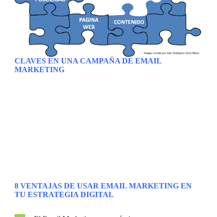
CLAVES EN UNA CAMPAÑA DE EMAIL
MARKETING
Como ya hemos aprendido, a través del
Email Marketing
mandamos emails a nuestros potenciales clientes para crear
relaciones con ellos. Por tanto, parece evidente que un buen
diseño de un Email es clave para el éxito de una campaña de
Email Marketing
. Como ya veremos más adelante en este
Mega Tutorial Email Marketing
, deberemos prestar especial
atención al asunto de nuestro email, dar facilidades de darse
de baja, los call to action (CTA) o a que sea mobile-friendly.
Y todo ello perfectamente colocado y estructurado.
8 VENTAJAS DE USAR EMAIL MARKETING EN
TU ESTRATEGIA DIGITAL