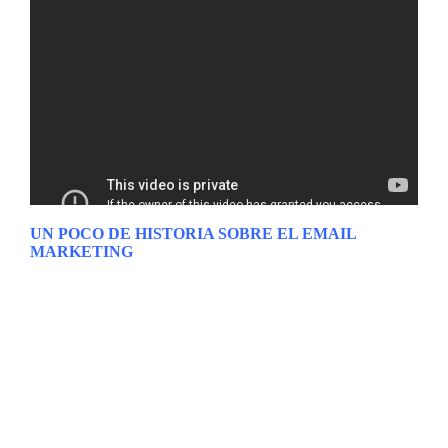
UN POCO DE HISTORIA SOBRE EL EMAIL
MARKETING
Antes de empezar con el
Mega Tutorial Email Marketing
,
ya sabéis que en el
Blog de Ingeniando Marketing
nos
encanta saber un poco de historia sobre las cosas. En este
caso toca saber los orígenes del
Email Marketing
y, para
ello, nos remontaremos a 1.961 en la mejor Universidad de
Ingeniería del mundo el MIT (Massachusetts Institute of
Technology). En esta Universidad, en 1.961, se hizo una
demostración de un sistema que permitía a varios usuarios
compartir información a través de sus ordenadores y fue, sin