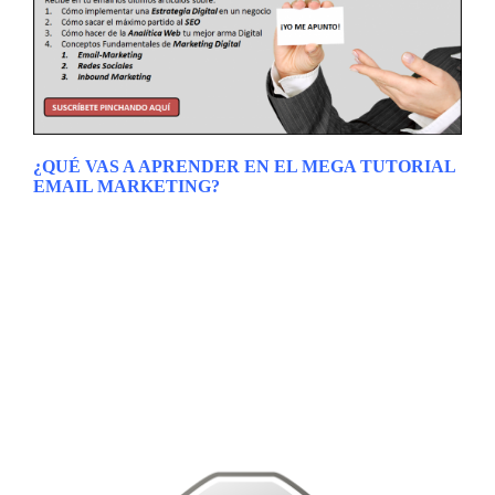
¿QUÉ VAS A APRENDER EN EL MEGA TUTORIAL
EMAIL MARKETING?
El
Email Marketing
es un mundo apasionante lleno de
pequeños secretos que pueden hacer crecer tus ventas de
manera que nunca habíamos imaginado. Pero para dominar
esta técnica como lo hacen las grandes empresas, deberemos
empezar desde cero e ir contruyendo nuestra estrategia poco
a poco. Os dejamos un índice de contenidos de este
Mega
Tutorial Email Marketing
para que tengáis siempre a mano
los conceptos fundamentales de este canal de Marketing
Digital siempre que queráis cómo si de un libro se tratara.
Esperamos que lo disfrutéis.