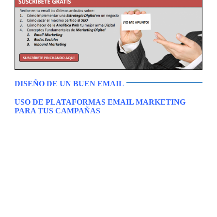
DISEÑO DE UN BUEN EMAIL
USO DE PLATAFORMAS EMAIL MARKETING
PARA TUS CAMPAÑAS
Es cierto que el envío de email se puede realizar uno a uno a
cada uno de tus clientes de tu base de datos. Sin embargo, la
pregunta es ¿Cuánto tiempo tardarías en enviar un mensaje a
la semana a cada uno de tus 50.000 suscriptores de Blog? Si
tardas unos 10 segundos en mandar un email, tardarías unas
138 horas a la semana en mandar emails, es decir, cinco días
y medio a la semana sólo dedicados a mandar Email.
Demasiado tiempo. Por tanto, se recomienda usar una
plataforma de reputación con el objetivo de estructurar
campañas de Email Marketing profesionales y efectivas.
Algunas de estas plataformas, como ya veremos en este