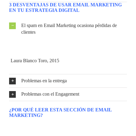
3 DESVENTAJAS DE USAR EMAIL MARKETING
EN TU ESTRATEGIA DIGITAL
El spam en Email Marketing ocasiona pérdidas de
clientes
Cuando un usuario recibe un email de tipo spam, tiende a
eliminarlo sin abrirlo. Este rechazo incita a los usuarios a
desvincularse de suscripciones, o incluso de la marca en sí.
(
Laura Blanco Toro, 2015
)
Problemas en la entrega
Problemas con el Engagement
¿POR QUÉ LEER ESTA SECCIÓN DE EMAIL
MARKETING?
Existen un montón de libros que hablan de Marketing Digital
y cientos de gurús que nos iluminan con su sabiduría a diario