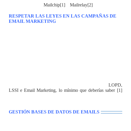
Mega Tutorial son
Mailchip
[1]
o
Mailrelay
[2]
.
RESPETAR LAS LEYES EN LAS CAMPAÑAS DE
EMAIL MARKETING
Puede parecer que si tenemos un servicio de correos y un
email con la mejor promoción de la historia sobre nuestro
producto nos da derecho a mandárselo a todo el mundo. Sin
embargo, aunque sería muy bonito, existen dos leyes en
España que nos prohíben llevar a cabo ese tipo de prácticas y
que deberemos tener en cuenta sino queremos tener
problemas con el
Email Marketing
. Estamos hablando, por
supuesto, de la LOPD (Ley Orgánica de Protección de
Datos) y la LSSI (Ley de Servicios de la Sociedad de la
Información y Comercio Electrónico). Para los más curiosos
os recomendamos la lectura del siguiente artículo: “
LOPD,
LSSI e Email Marketing, lo mínimo que deberías saber
”
[1]
para que matéis el gusanillo hasta que profundicemos en el
tema.
GESTIÓN BASES DE DATOS DE EMAILS
Aunque no nos demos cuenta, toda empresa dispone de
muchos medios para construir bases de datos de contactos o