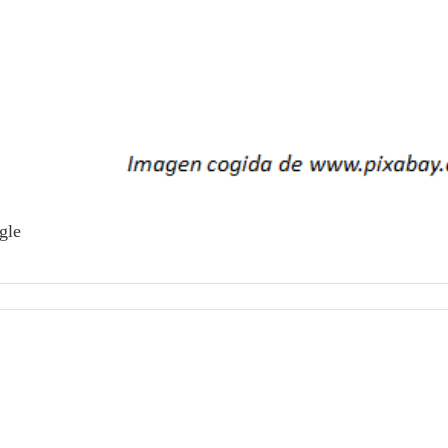
gle
mo ya