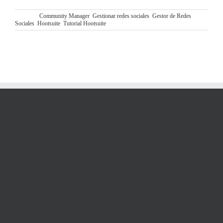
Etiquetas:
Community Manager
,
Gestionar redes sociales
,
Gestor de Redes
Sociales
,
Hootsuite
,
Tutorial Hootsuite