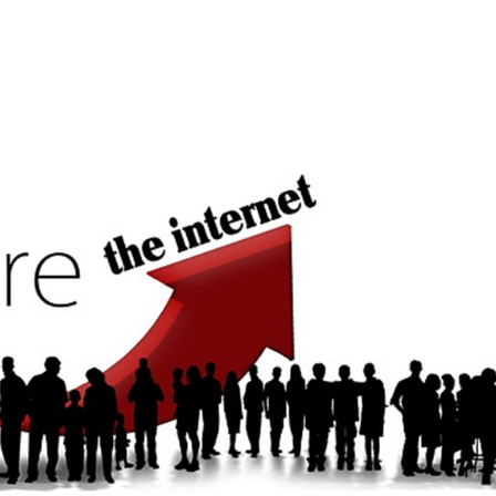
Blog desconocido. ¿Qué falla? ¿Por qué no hay visitas en mi Blog y p