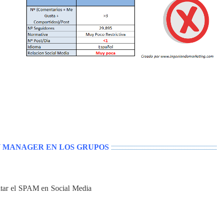
taríamos por no encajar con nuestra temática sería “Empleos TI Chile
 a priori, sin seguir los criterios del
Blog de Ingeniando Marketin
egocio. Sin embargo, si nos fijamos más detenidamente, en “Marketin
ad es casi nula. En consecuencia, no tendría sentido gastar nuestr
0 seguidores, nadie nos leería. El grupo está muerto. Finalmente, a pes
todos nuestros post son en español, nadie del grupo “Social Medi
tiene el mismo efecto que el anterior nuestra participación.
 MANAGER EN LOS GRUPOS
 y los
grupos
en los que vamos a participar, pero ¿Cómo participamos
ades
empiecen a ser seguidores de nuestro Blog? Pues salvando el te
vitar el SPAM en Social Media
”, aquí os dejo los diez mandamientos d
Sociales
.
re los post que escriban los demás y que complementen tu contenido 