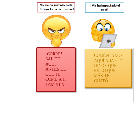
¡CORRE!
COMÉNTANOS
SAL DE
AQUÍ ABAJO Y
AQUÍ
DINOS QUÉ
ANTES DE
ES LO QUE
QUE TE
MÁS TE
COPIE A TI
GUSTÓ
TAMBIÉN