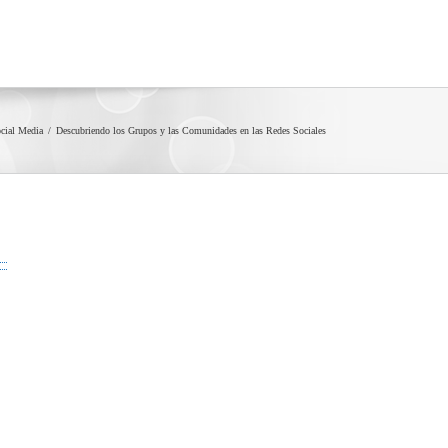
cial Media
Descubriendo los Grupos y las Comunidades en las Redes Sociales
e
a
y
l
,
es
do