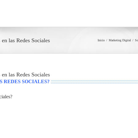
en las Redes Sociales
Inicio
Marketing Digital
So
en las Redes Sociales
S REDES SOCIALES?
iales?
”, aprendimos cómo seleccionar las
Redes Sociales
que más s
enidos e interacciones deberíamos tener en dichas
Redes Sociales
par
ina Web. Sin embargo, no mencionamos nada acerca de los
Grupos 
to es, en mi caso, un Blog maravilloso que habla de
Marketing Digita
ociadas a mi Blog (páginas sociales) en 3
Redes Sociales
diferent
e nadie que existen. En dichas páginas sociales tengo un conteni