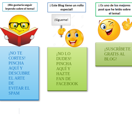
¡SUSCRÍBETE
¡NO TE
¡NO LO
GRATIS AL
CORTES!
DUDES!
BLOG!
PINCHA
PINCHA
AQUÍ Y
AQUÍ Y
DESCUBRE
HAZTE
EL ARTE
FAN DE
DE
FACEBOOK
EVITAR EL
SPAM