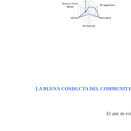
Como se puede observar, el primer grupo que descar
Los otros tres, son de nuestra temática, por lo que
podríamos pensar que son perfectos para nuestro n
Publicidad y Social Media en Español” la activid
energías en dicho grupo porque, a pesar de sus 7.00
de su casi 1.000.000 de seguidores, dado que 
Marketing” entendería de qué hablamos y, por tanto, 
LA BUENA CONDUCTA DEL COMMUNITY
Vale. Ya tenemos nuestras
Redes Sociales
elegidas
¿Cómo conseguimos que la gente de esas
comunid
del SPAM que trataremos en el post “
El arte de e
Community Manager en su día a día con las
Redes 
Comenta en los grupos
dando tu opinión sob