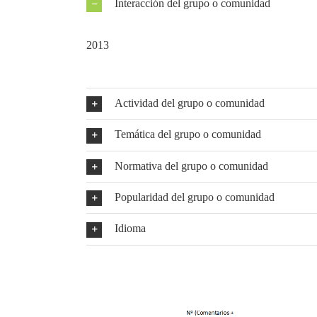
Interacción del grupo o comunidad
Se denomina interacción al interés que genera una
2013
). La manera que tenemos de medir esta interac
gusta o los compartidos. Así pues, a mayor número 
y mayor será nuestro interés en estar en él.
Actividad del grupo o comunidad
Temática del grupo o comunidad
Normativa del grupo o comunidad
Popularidad del grupo o comunidad
Idioma
Veamos un ejemplo práctico de como decidiríamo
empresa española dedicada al
Social Media
.