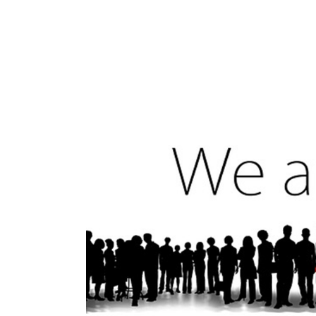
interesante y links a los posts que publico en mi 
qué no tengo seguidores en las
Redes Sociales
?