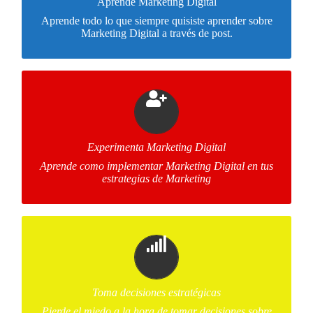
Aprende Marketing Digital
: SEO, Social Media
Marketing Digital
mundo del
Metrics, Analítica Web…
Aprende todo lo que siempre quisiste aprender sobre
Marketing Digital a través de post.
Post Prácticos
La teoría se queda coja sin la práctica y por eso, en el
, te mostraremos cómo
Ingeniando Marketing
blog de
Experimenta Marketing Digital
hemos llevado a la práctica lo aprendido en este Blog.
Aprende como implementar Marketing Digital en tus
estrategias de Marketing
Post estratégicos
Aprende a través de estos post a analizar los
estrategia digital
resultados obtenidos derivados de tu
Toma decisiones estratégicas
y a proponer acciones de mejora
Pierde el miedo a la hora de tomar decisiones sobre