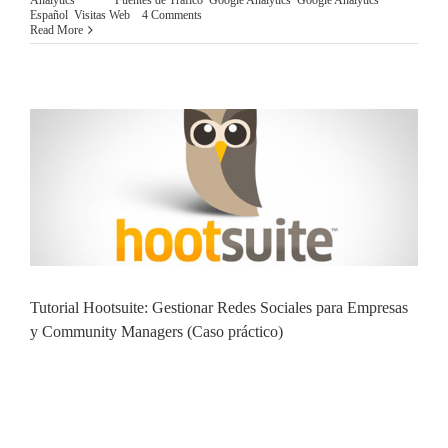
Español
,
Visitas Web
|
4 Comments
Read More
Tutorial Hootsuite: Gestionar Redes Sociales para Empresas
y Community Managers (Caso práctico)
TUTORIAL HOOTSUITE: GESTIONAR REDES
SOCIALES PARA EMPRESAS Y COMMUNITY
MANAGER (CASO PRÁCTICO) Este Tutorial Hootsuite
para Community Manager de nivel avanzado es el tercer post
de una serie de post centrados en gestionar