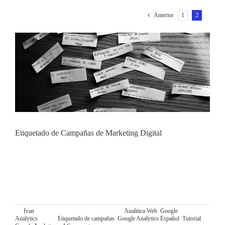
1
2
Anterior
Etiquetado de Campañas de Marketing Digital
TUTORIAL GOOGLE ANALYTICS ESPAÑOL:
ETIQUETADO DE CAMPAÑAS DE MARKETING
DIGITAL Este post de Etiquetado de Campañas es el tercer
post de una serie de 4 post englobados dentro del Mega
Tutorial Google Analytics
By
Ivan
|
diciembre 25th, 2015
|
Categories:
Analitica Web
,
Google
Analytics
|
Tags:
Etiquetado de campañas
,
Google Analytics Español
,
Tutorial