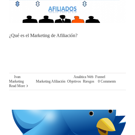
¿Qué es el Marketing de Afiliación?
¿QUÉ ES EL MARKETING DE AFILIACION? Aunque
creo que ya ha quedado claro en otros post como “¿Qué es el
Funnel de Marketing?”, una empresa tiene varios canales de
comunicación online disponibles para darse
By
Ivan
|
noviembre 1st, 2015
|
Categories:
Analitica Web
,
Funnel
Marketing
|
Tags:
Marketing Afiliación
,
Objetivos
,
Riesgos
|
0 Comments
Read More