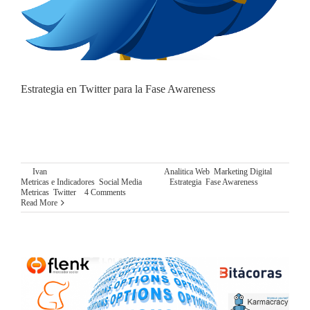
Estrategia en Twitter para la Fase Awareness
TWITTER Y LA FASE AWARENESS Si estás en este
punto, es que ya has decidido que Twitter es uno de los
canales que vas a usar para potenciar la fase awareness de tu
By
Ivan
|
octubre 23rd, 2015
|
Categories:
Analitica Web
,
Marketing Digital
,
Metricas e Indicadores
,
Social Media
|
Tags:
Estrategia
,
Fase Awareness
,
Metricas
,
Twitter
|
4 Comments
Read More