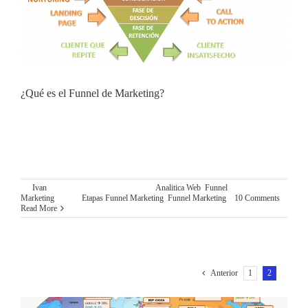
¿Qué es el Funnel de Marketing?
¿QUÉ ES EL FUNNEL DE MARKETING? El
denominado Funnel de Marketing es un modelo teórico que
nos muestra el proceso que sigue nuestro cliente desde el
primer momento que tiene contacto con nuestra marca,
By
Ivan
|
agosto 5th, 2015
|
Categories:
Analitica Web
,
Funnel
Marketing
|
Tags:
Etapas Funnel Marketing
,
Funnel Marketing
|
10 Comments
Read More
1
2
Anterior