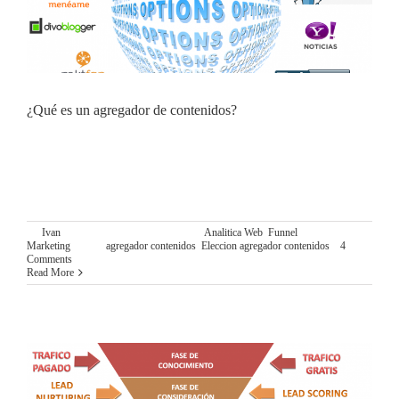
¿Qué es un agregador de contenidos?
¿QUÉ SON LOS AGREGADORES DE CONTENIDO?
Como ya comentamos en nuestro artículo ¿Qué es el Funnel
de Marketing?, lo primero que se debe hacer cuando diseñas
una Estrategia de Marketing Digital, es seleccionar en
By
Ivan
|
octubre 1st, 2015
|
Categories:
Analitica Web
,
Funnel
Marketing
|
Tags:
agregador contenidos
,
Eleccion agregador contenidos
|
4
Comments
Read More