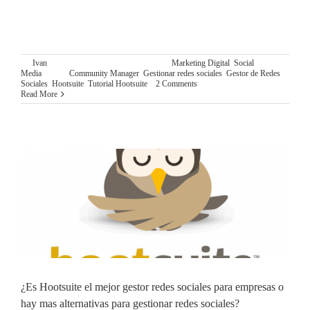
Este post es el segundo post de una serie de tres post que
engloban el Mega Tutorial Hootsuite del Blog de Ingeniando
By
Ivan
|
diciembre 11th, 2015
|
Categories:
Marketing Digital
,
Social
Media
|
Tags:
Community Manager
,
Gestionar redes sociales
,
Gestor de Redes
Sociales
,
Hootsuite
,
Tutorial Hootsuite
|
2 Comments
Read More
¿Es Hootsuite el mejor gestor redes sociales para empresas o
hay mas alternativas para gestionar redes sociales?