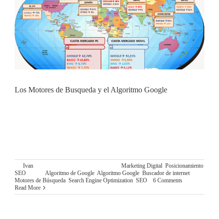
Los Motores de Busqueda y el Algoritmo Google
LOS MOTORES DE BUSQUEDA Y SU
FUNCIONAMIENTO Como ya hemos explicado en
nuestro post introductorio al “SEO (Search Engine
Optimization)”, cada día se realizan miles de millones de
búsquedas a través de los denominados
By
Ivan
|
diciembre 15th, 2015
|
Categories:
Marketing Digital
,
Posicionamiento
SEO
|
Tags:
Algoritmo de Google
,
Algoritmo Google
,
Buscador de internet
,
Motores de Búsqueda
,
Search Engine Optimization
,
SEO
|
6 Comments
Read More