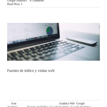
Google Analytics
|
4 Comments
Read More
Fuentes de tráfico y visitas web
TUTORIAL GOOGLE ANALYTICS ESPAÑOL:
FUENTES DE TRÁFICO Y VISITAS WEB Este post es el
primer post de una serie de 4 post englobados dentro del
Mega Tutorial Google Analytics en Español ofrecido por
By
Ivan
|
diciembre 25th, 2015
|
Categories:
Analitica Web
,
Google
Analytics
|
Tags:
Fuentes de Tráfico
,
Google Analytics
,
Google Analytics