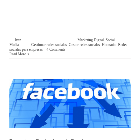
¿ES HOOTSUITE EL MEJOR GESTOR REDES
SOCIALES PARA EMPRESAS? Este post es el primer post
de una serie de tres post en los que hablaremos de Hootsuite,
las ventajas e inconvenientes de este
By
Ivan
|
diciembre 11th, 2015
|
Categories:
Marketing Digital
,
Social
Media
|
Tags:
Gestionar redes sociales
,
Gestor redes sociales
,
Hootsuite
,
Redes
sociales para empresas
|
4 Comments
Read More