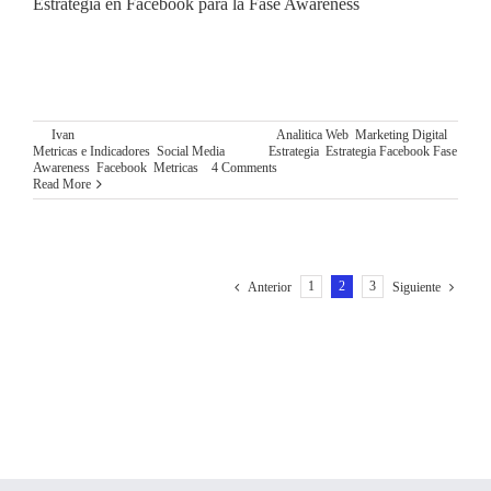
Estrategia en Facebook para la Fase Awareness
FACEBOOK Y LA FASE AWARENESS Si estás en este
punto, es que ya has decidido que Facebook es uno de los
canales que vas a usar para potenciar la Fase Awareness de tu
By
Ivan
|
noviembre 23rd, 2015
|
Categories:
Analitica Web
,
Marketing Digital
,
Metricas e Indicadores
,
Social Media
|
Tags:
Estrategia
,
Estrategia Facebook Fase
Awareness
,
Facebook
,
Metricas
|
4 Comments
Read More
1
2
3
Anterior
Siguiente