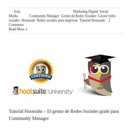
By
Ivan
|
diciembre 12th, 2015
|
Categories:
Marketing Digital
,
Social
Media
|
Tags:
Community Manager
,
Gestor de Redes Sociales
,
Gestor redes
sociales
,
Hootsuite
,
Redes sociales para empresas
,
Tutorial Hootsuite
|
2
Comments
Read More
Tutorial Hootsuite – El gestor de Redes Sociales gratis para
Community Manager
TUTORIAL HOOTSUITE: EL GESTOR DE REDES
SOCIAES GRATIS PARA COMMUNITY MANAGER